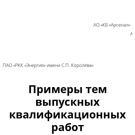
АО «КБ «Арсенал»
АО
ПАО «РКК «Энергия» имени С.П. Королёва»
Примеры тем
выпускных
квалификационных
работ