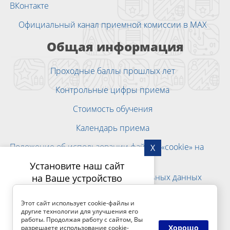
ВКонтакте
Официальный канал приемной комиссии в MAX
Общая информация
Проходные баллы прошлых лет
Контрольные цифры приема
Стоимость обучения
Календарь приема
Положение об использовании файлов «cookie» на
X
веб-сайтах
Установите наш сайт
Согласие на обработку персональных данных
на Ваше устройство
Политика конфиденциальности персональных
Этот сайт использует cookie-файлы и
данных при их обработке на веб-сайтах БГТУ
другие технологии для улучшения его
«ВОЕНМЕХ» им. Д.Ф.Устинова
работы. Продолжая работу с сайтом, Вы
Подпишитесь на рассылку
Хорошо
разрешаете использование cookie-